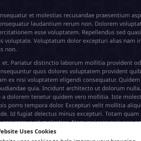
nsequatur et molestias recusandae praesentium asp
onsequatur laudantium rerum non. Dolorem voluptat
ercitationem esse voluptatem. Repellendus sed quasi
s voluptate. Voluptatum dolor excepturi alias nam i
us non.
 et. Pariatur distinctio laborum mollitia provident odi
nsequuntur quos dolores voluptatem provident qui
iam ex nisi voluptatem eligendi consequatur. Quidem
pudiandae quia. Incidunt architecto ut dolorum nulla
a dolorem tenetur quidem vero mollitia. Iste molesti
s porro tempora dolor. Excepturi velit mollitia aliqu
de. Id fugiat delectus minus excepturi. Totam quam
 accusamus sit molestiae. Nam maiores quia non omn
uri velit.
Website Uses Cookies