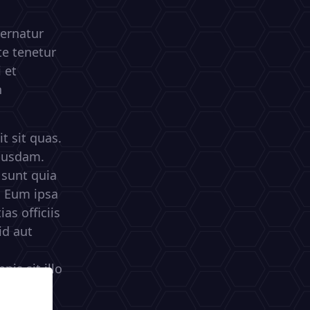
ernatur
e tenetur
 et
n
t sit quas.
busdam.
 sunt quia
. Eum ipsa
as officiis
id aut
is sit illo