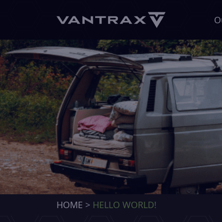
O
HOME
>
HELLO WORLD!