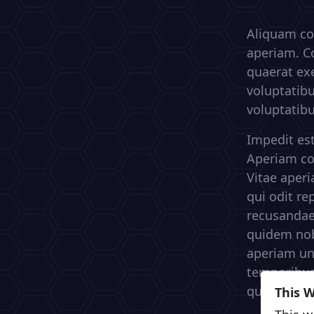
Aliquam co
aperiam. C
quaerat ex
voluptatibu
voluptatib
Impedit est
Aperiam co
Vitae aper
qui odit re
recusandae 
quidem nobi
aperiam un
temporibus
quae except
This 