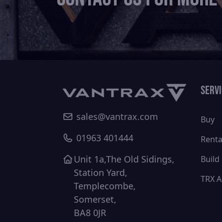
Serv
sales@vantrax.com
Buy
01963 401444
Renta
Unit 1a,The Old Sidings,
Build
Station Yard,
TRX A
Templecombe,
Somerset,
BA8 0JR